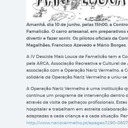
Amanhã, dia 10 de junho, pelas 15h00, a Contro
Famalicão. O carro artesanal, em preparativos 
divertir e fazer sorrir. Os pilotos oficiais da C
Magalhães, Francisco Azevedo e Mário Borges. 
A IV Descida Mais Louca de Famalicão tem a Co
pela ARCA, Associação Recreativa e Cultural de 
associação com a Operação Nariz Vermelho, a C
solidária da Operação Nariz Vermelho e uniu-se 
A Operação Nariz Vermelho é uma instituição 
contínua um programa de intervenção dentro dos
através da visita de palhaços profissionais. Est
hospitalar e trabalham em estreita colaboração 
adaptadas a cada criança e a cada situação. Par
http://www.narizvermelho.pt/epages/1290-080