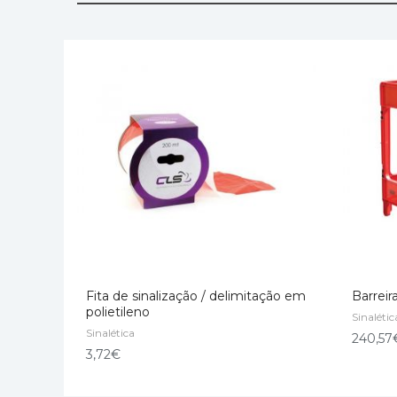
Fita de sinalização / delimitação em
Barreir
polietileno
Sinalétic
Sinalética
ADICIONAR
ADICI
240,57
3,72
€