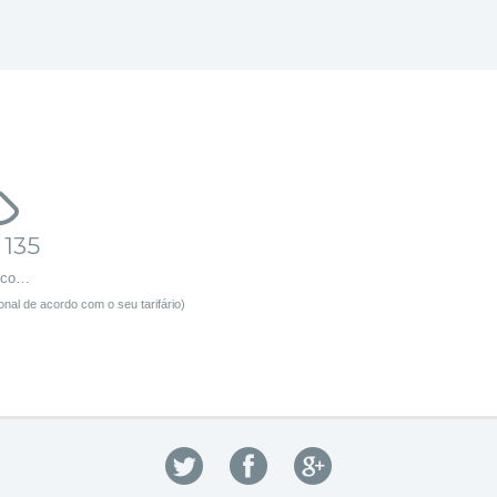
 135
sco…
nal de acordo com o seu tarifário)