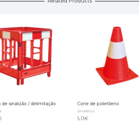
Related Products
a de sinalizão / delimitação
Cone de polietileno
a
Sinalética
ONAR
ADICIONAR
€
5,13
€