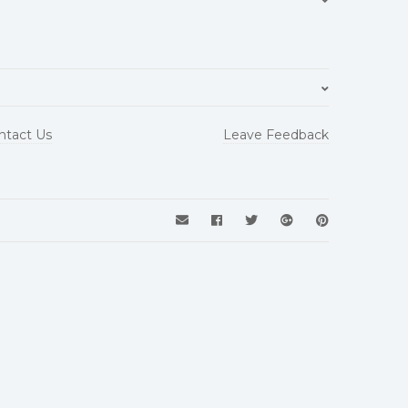
opaco
ntact Us
Leave Feedback
150X150mm