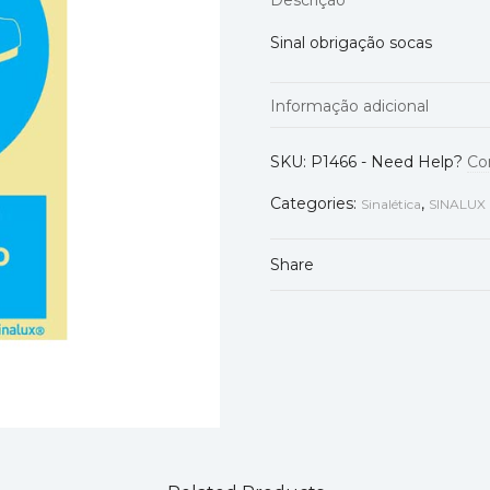
Descrição
Sinal obrigação socas
Informação adicional
Tipo
SKU:
P1466
-
Need Help?
Co
Categories:
,
Sinalética
SINALUX
Tamanho
Share