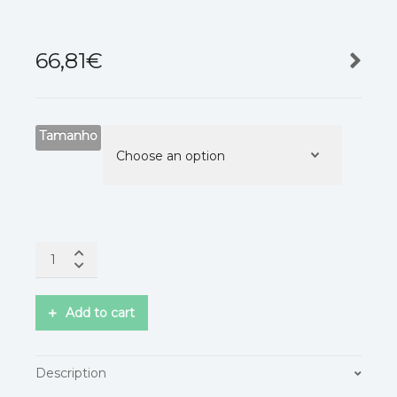
66,81
€
Tamanho
Add to cart
Description