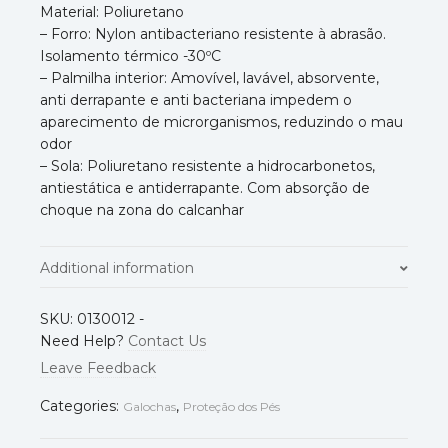
Material: Poliuretano
– Forro: Nylon antibacteriano resistente à abrasão.
Isolamento térmico -30ºC
– Palmilha interior: Amovível, lavável, absorvente,
anti derrapante e anti bacteriana impedem o
aparecimento de microrganismos, reduzindo o mau
odor
– Sola: Poliuretano resistente a hidrocarbonetos,
antiestática e antiderrapante. Com absorção de
choque na zona do calcanhar
Additional information
Normas
EN ISO 20347
SKU:
0130012
-
Need Help?
Contact Us
36
,
37
,
38
,
39
,
40
,
41
,
42
,
43
,
44
,
Leave Feedback
Tamanho
45
,
46
,
47
Categories:
,
Galochas
Proteção dos Pés