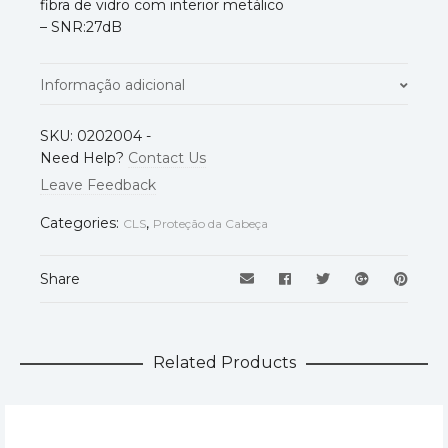
fibra de vidro com interior metálico
– SNR:27dB
Informação adicional
Normas
EN1731
,
EN352-3
,
EN397
SKU:
0202004
-
Need Help?
Contact Us
Branco
,
Verde
,
Amarelo
,
Azul
,
Leave Feedback
Cor
Castanho
,
Cinza
,
Laranja
,
Categories:
,
Vermelho
CLS
Proteção da Cabeça
Share
Related Products