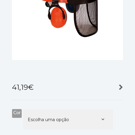
41,19
€
Cor