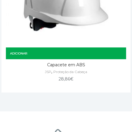
ADICIONAR
Capacete em ABS
,
JSP
Proteção da Cabeça
28,86
€