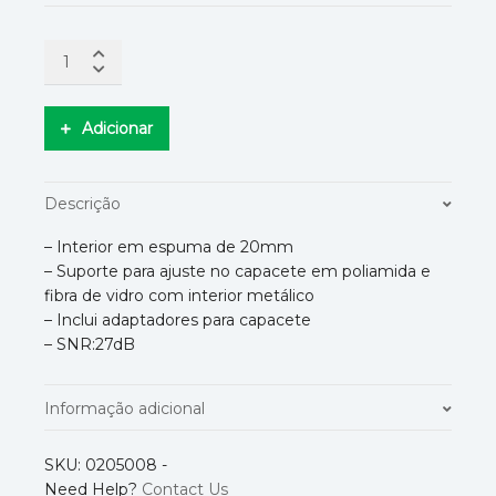
Adicionar
Descrição
– Interior em espuma de 20mm
– Suporte para ajuste no capacete em poliamida e
fibra de vidro com interior metálico
– Inclui adaptadores para capacete
– SNR:27dB
Informação adicional
Normas
EN352-3
SKU:
0205008
-
Need Help?
Contact Us