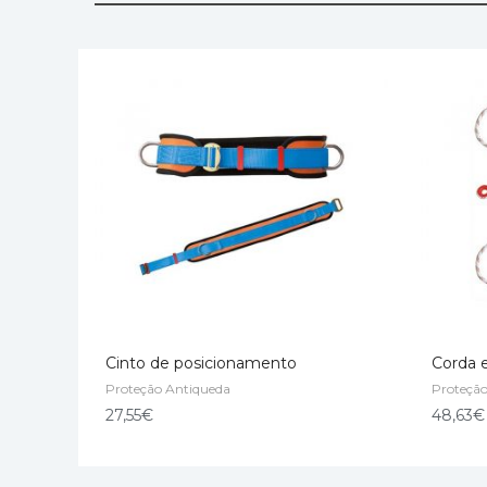
Cinto de posicionamento
Corda 
Proteção Antiqueda
Proteçã
ADD TO CART
ADD T
27,55
€
48,63
€