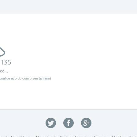
 135
sco…
nal de acordo com o seu tarifário)