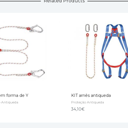
Related Products
em forma de Y
KIT arnês antiqueda
o Antiqueda
Proteção Antiqueda
O CART
ADD TO CART
34,10
€