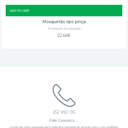
ADD TO CART
Mosquetão tipo pinça
Proteção Antiqueda
22,66
€
252 992 135
Fale Connosco…
(custo de uma chamada para rede fixa nacional de acordo com o seu tarifário)