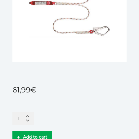
61,99
€
Add to cart