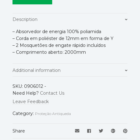
Description
– Absorvedor de energia 100% poliamida
– Corda em poliéster de 12mm em forma de Y
– 2 Mosquetões de engate rápido incluídos
– Comprimento aberto: 2000mm
Additional information
Normas
EN354
,
EN355
,
EN362
SKU:
0906012
-
Need Help?
Contact Us
Leave Feedback
Category:
Proteção Antiqueda
Share