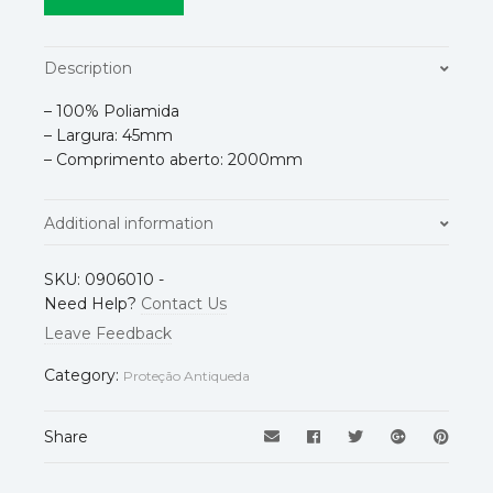
Description
– 100% Poliamida
– Largura: 45mm
– Comprimento aberto: 2000mm
Additional information
Normas
EN355
SKU:
0906010
-
Need Help?
Contact Us
Leave Feedback
Category:
Proteção Antiqueda
Share