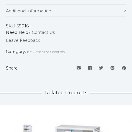
Additional information
Dimensão
38x23x12
SKU:
59016
-
Need Help?
Contact Us
Cor
Branco
Leave Feedback
Category:
Kit Primeiros Socorros
Share
Related Products